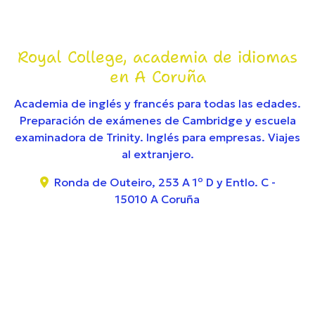
Royal College, academia de idiomas
en
A Coruña
Academia de inglés y francés para todas las edades.
Preparación de exámenes de Cambridge y escuela
examinadora de Trinity. Inglés para empresas. Viajes
al extranjero.
Ronda de Outeiro, 253 A 1º D y Entlo. C -
15010 A Coruña
981 140 185
info@royalcollegecoruna.com
Instagram
Facebook
Aviso legal
-
Política de privacidad y cookies
-
Área Interna